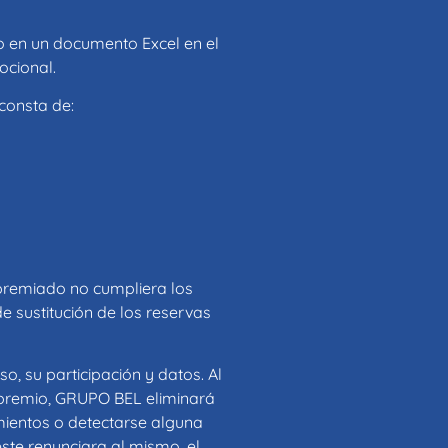
 en un documento Excel en el
ocional.
consta de:
 premiado no cumpliera los
e sustitución de los reservas
o, su participación y datos. Al
 premio, GRUPO BEL eliminará
mientos o detectarse alguna
éste renunciara al mismo, el