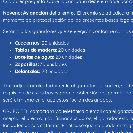
Cualquier pregunta sobre la campaña debe enviarse por co
Novena: Asignación del premio.
El premio se adjudicará
momento de protocolización de las presentes bases legal
Serán 110 los ganadores que se elegirán conforme con los
Cuadernos:
20 unidades
Tablas de madera:
20 unidades
Botellas de agua:
20 unidades
Zapatillas:
30 unidades
Delantales:
20 unidades
Tras adjudicar aleatoriamente al ganador del sorteo, se d
requisitos de estas bases para la obtención del premio, no 
será el mismo en el que éstos fueron designados.
GRUPO BEL contactará vía telefónica o email con el ganador p
aceptar el premio y confirmar sus datos, el ganador esta
los datos de sus sistemas. En el caso que no pueda entreg
anomalía, o no se pudiera contactar con éste dentro de los 