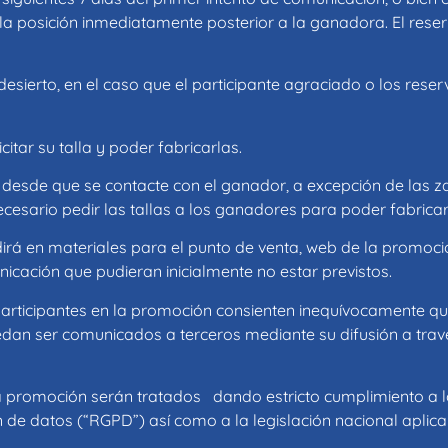
la posición inmediatamente posterior a la ganadora. El rese
ierto, en el caso que el participante agraciado o los reser
itar su talla y poder fabricarlas.
esde que se contacte con el ganador, a excepción de las za
esario pedir las tallas a los ganadores para poder fabricar 
irá en materiales para el punto de venta, web de la promoci
icación que pudieran inicialmente no estar previstos.
articipantes en la promoción consienten inequívocamente que
edan ser comunicados a terceros mediante su difusión a tr
ta promoción serán tratados dando estricto cumplimiento a 
ón de datos (“RGPD”) así como a la legislación nacional apli