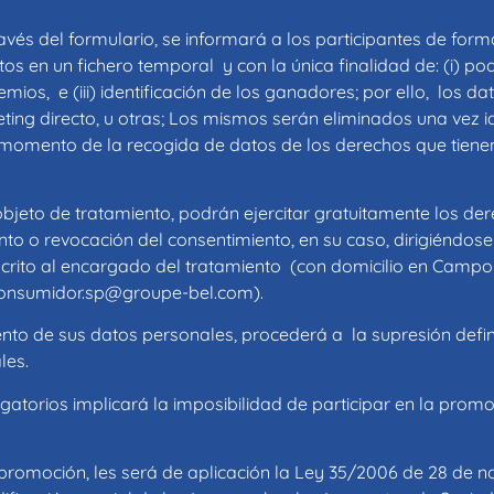
és del formulario, se informará a los participantes de forma 
en un fichero temporal y con la única finalidad de: (i) poder
mios, e (iii) identificación de los ganadores; por ello, los da
eting directo, u otras; Los mismos serán eliminados una vez i
 momento de la recogida de datos de los derechos que tiene
eto de tratamiento, podrán ejercitar gratuitamente los dere
iento o revocación del consentimiento, en su caso, dirigiéndos
escrito al encargado del tratamiento (con domicilio en Campo 
consumidor.sp@groupe-bel.com
).
nto de sus datos personales, procederá a la supresión defini
les.
atorios implicará la imposibilidad de participar en la promo
 promoción, les será de aplicación la Ley 35/2006 de 28 de 