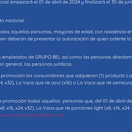
nal empezará el 01 de abril de 2024 y finalizará el 30 de jun
o nacional.
todas aquellas personas, mayores de edad, con residencia e
ipen deberán de presentar la autorización de quien ostente l
los empleados de GRUPO BEL así como las personas directame
n general, las personas jurídicas.
a promoción los consumidores que adquieran (1) producto La 
 x24, x32), La Vaca que ríe azul (x16) o La Vaca que ríe semicu
a promoción todas aquellas personas que, del 01 de abril de 
 x16, x24, x32), La Vaca que ríe porciones light (x8, x16, x24,
ww.lavacaqueriecollection.es