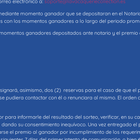
rreo electrónico a:
soporte@lavacaqueriecollection.es
 mediante momento ganador que se depositaran en el Notario
es con los momentos ganadores a lo largo del periodo prom
 momentos ganadores depositados ante notario y el premio 
esignará, asimismo, dos (2) reservas para el caso de que el
se pudiera contactar con él o renunciara al mismo. El orden d
ara informarle del resultado del sorteo, verificar, en su cas
rá dando su consentimiento inequívoco. Una vez entregado el
arse el premio al ganador por incumplimiento de los requeri
siguientes 7 días del primer intento de comunicación, o bien 