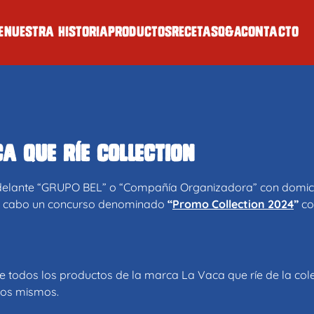
e
Nuestra historia
Productos
Recetas
Q&A
Contacto
a que ríe collection
ante “GRUPO BEL” o “Compañía Organizadora” con domicili
ar a cabo un concurso denominado
“
Promo Collection 2024
”
co
e todos los productos de la marca La Vaca que ríe de la col
los mismos.