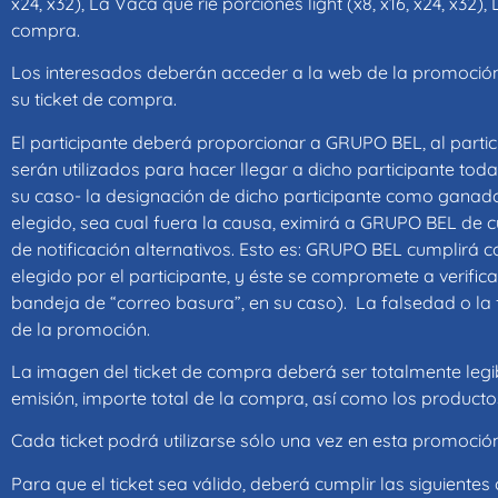
x24, x32), La Vaca que ríe porciones light (x8, x16, x24, x32
compra.
Los interesados deberán acceder a la web de la promoci
su ticket de compra.
El participante deberá proporcionar a GRUPO BEL, al partic
serán utilizados para hacer llegar a dicho participante to
su caso- la designación de dicho participante como ganado
elegido, sea cual fuera la causa, eximirá a GRUPO BEL de c
de notificación alternativos. Esto es: GRUPO BEL cumplirá
elegido por el participante, y éste se compromete a verifi
bandeja de “correo basura”, en su caso). La falsedad o la 
de la promoción.
La imagen del ticket de compra deberá ser totalmente legibl
emisión, importe total de la compra, así como los producto
Cada ticket podrá utilizarse sólo una vez en esta promoció
Para que el ticket sea válido, deberá cumplir las siguientes