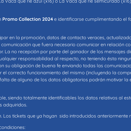
), La Vaca que ríe azul (x16) o La Vaca que ríe semicurado (x16)
ón
Promo Collection 2024
e identificarse cumplimentando el f
ipar en la promoción, datos de contacto veraces, actualizado
da comunicación que fuera necesario comunicar en relación c
r. La no recepción por parte del ganador de los mensajes di
ualquier responsabilidad al respecto, no teniendo ésta ningun
 con su obligación de buena fe enviando todas las comunicaci
car el correcto funcionamiento del mismo (incluyendo la comp
falta de alguno de los datos obligatorios podrán motivar la e
e, siendo totalmente identificables los datos relativos al es
s adquiridos.
n. Los tickets que ya hayan sido introducidos anteriormente n
 condiciones: