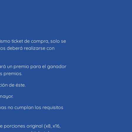
ismo ticket de compra, solo se
tos deberá realizarse con
cará un premio para el ganador
os premios.
ión de éste.
mayor.
vas no cumplan los requisitos
porciones original (x8, x16,