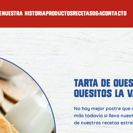
e
Nuestra historia
Productos
Recetas
Q&A
Contacto
TARTA DE QUE
QUESITOS LA V
No hay mejor postre que 
más todavía si lleva nues
de nuestras recetas estrel