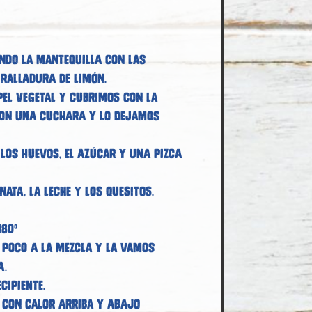
ndo la mantequilla con las
 ralladura de limón.
el vegetal y cubrimos con la
con una cuchara y lo dejamos
 los huevos, el azúcar y una pizca
ata, la leche y los quesitos.
180º
 poco a la mezcla y la vamos
a.
cipiente.
º con calor arriba y abajo