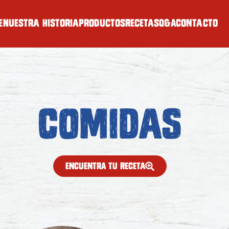
e
Nuestra historia
Productos
Recetas
Q&A
Contacto
Comidas
ENCUENTRA TU RECETA